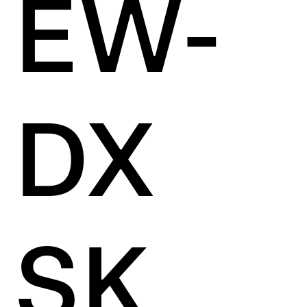
EW-
DX
SK